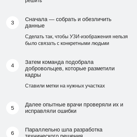
2
решить
Система проанализирует
Сначала — собрать и обезличить
изображение; определит, в
данные
каком ракурсе видна на кадре
голова ребенка: сверху
Сделать так, чтобы УЗИ-изображения нельзя
(аксиально) или сбоку
было связать с конкретными людьми
(саггитально); оценит качество
кадра и решит, пригоден ли он
для анализа. Чем хуже
изображение, тем меньше
Затем команда подобрала
шансов, что ИИ сможет дать
добровольцев, которые разметили
точный результат.
кадры
Ставили метки на нужных участках
Далее опытные врачи проверяли их и
3
исправляли ошибки
После анализа специалист
видит зону интереса (в виде
Параллельно шла разработка
цветной тепловой карты),
технического решения