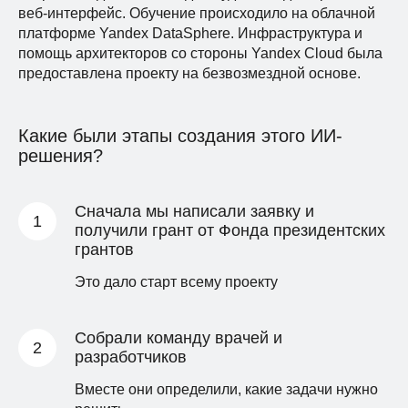
веб-интерфейс. Обучение происходило на облачной
платформе Yandex DataSphere. Инфраструктура и
помощь архитекторов со стороны Yandex Cloud была
1
предоставлена проекту на безвозмездной основе.
Когда врач делает УЗИ, он
получает несколько
Какие были этапы создания этого ИИ-
изображений. Важно, чтобы они
решения?
были с четкими контурами,
достаточной степенью
увеличения и ясно видимыми
Сначала мы написали заявку и
анатомическими деталями
получили грант от Фонда президентских
мозга ребенка. После отбора
грантов
качественных изображений они
загружаются в специальный
Это дало старт всему проекту
онлайн-сервис.
Собрали команду врачей и
разработчиков
Вместе они определили, какие задачи нужно