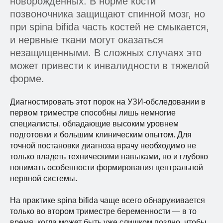
новорожденных. В норме кости
позвоночника защищают спинной мозг, но
при spina bifida часть костей не смыкается,
РЕШЕНИЕ
и нервные ткани могут оказаться
КАКОЕ РЕШЕНИЕ БЫЛО
незащищенными. В сложных случаях это
НАЙДЕНО/РАЗРАБОТАНО,
может привести к инвалидности в тяжелой
КАКОЕ БЫЛО УЧАСТИЕ ИИ
форме.
Диагностировать этот порок на УЗИ-обследовании в
первом триместре способны лишь немногие
специалисты, обладающие высоким уровнем
подготовки и большим клиническим опытом. Для
точной постановки диагноза врачу необходимо не
только владеть техническими навыками, но и глубоко
понимать особенности формирования центральной
нервной системы.
На практике spina bifida чаще всего обнаруживается
только во втором триместре беременности — в то
время, когда может быть уже слишком поздно, чтобы