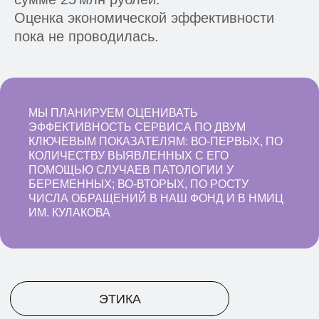
таких просто нет
Оценка экономической эффективности
пока не проводилась.
2
МЫ ПЛАНИРУЕМ ОЦЕНИВАТЬ
ЭФФЕКТИВНОСТЬ СЕРВИСА ПО ДВУМ
Наше ИИ-решение поможет
КЛЮЧЕВЫМ ПОКАЗАТЕЛЯМ: ВО-ПЕРВЫХ, ПО
врачам вовремя замечать
КОЛИЧЕСТВУ ВЫЯВЛЕННЫХ С ЕГО
серьезные патологии у
ПОМОЩЬЮ СЛУЧАЕВ ПАТОЛОГИИ У
малышей еще до рождения и
БЕРЕМЕННЫХ; ВО-ВТОРЫХ, ПО РОСТУ
приходить на помощь семьям
ЧИСЛА ОБРАЩЕНИЙ В НАШ ФОНД И В НМИЦ
ИМ. КУЛАКОВА
3
Над проектом вместе
работали ведущие врачи в