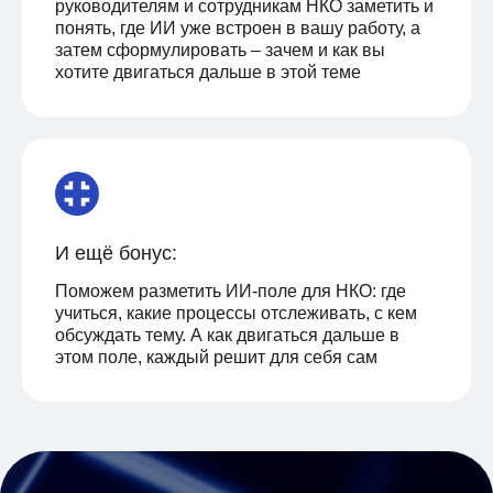
руководителям и сотрудникам НКО заметить и
руководителей организаций и
понять, где ИИ уже встроен в вашу работу, а
проектов
затем сформулировать – зачем и как вы
хотите двигаться дальше в этой теме
специалистов по коммуникациям
И ещё бонус:
экспертов НКО
Поможем разметить ИИ-поле для НКО: где
учиться, какие процессы отслеживать, с кем
обсуждать тему. А как двигаться дальше в
этом поле, каждый решит для себя сам
фандрайзеров, грантрайтеров