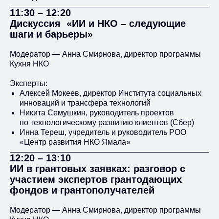
11:30 – 12:20
Как создавали и внедряли в работу
НКО ИИ-агента (автономную
Дискуссия «ИИ и НКО – следующие
сущность на базе ИИ, которая
шаги и барьеры»
позволила автоматизировать
процесс)
Модератор — Анна Смирнова, директор программы
Кухня НКО
Эксперты:
Алексей Мокеев, директор Института социальных
инноваций и трансфера технологий
Никита Семушкин, руководитель проектов
по технологическому развитию клиентов (Сбер)
Инна Тереш, учредитель и руководитель РОО
«Центр развития НКО Ямала»
12:20 – 13:10
ИИ в грантовых заявках: разговор с
участием экспертов грантодающих
фондов и грантополучателей
Модератор — Анна Смирнова, директор программы