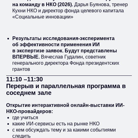
использование ИИ на разных
на команду в НКО (2026).
Дарья Буянова, тренер
уровнях. Как разрабатывалась ИИ-
Кухни НКО и директор фонда целевого капитала
политика для грантовых конкурсов
«Социальные инновации»
фонда. Как внедрялась в работу
Результаты исследования-эксперимента
Цепочки промптов
об эффективности применения ИИ
в экспертизе заявок. Будут представлены
Мария Соловьева, руководитель
ВПЕРВЫЕ.
Вячеслав Гудалин, советник
направления «ИИ в НКО»
программы Кухня НКО
генерального директора Фонда президентских
грантов
Как комбинировать нейросети и
создавать цепочки промптов для
11:10 –11:30
решения прикладных задач
Перерыв и параллельная программа в
соседнем зале
Открытие интерактивной онлайн-выставки ИИ-
ИИ-инструменты
НКО-провайдеров:
где учиться
Ольга Гольдман, директор
Службы «Ясное утро»
какие ИИ-сервисы есть на рынке НКО
с кем обсуждать тему и за какими событиями
Анна Смирнова, директор
следить
программы Кухня НКО