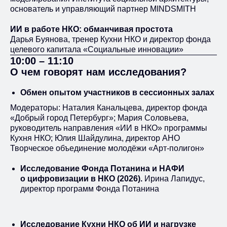
основатель и управляющий партнер MINDSMITH
ИИ в работе НКО: обманчивая простота
Дарья Буянова, тренер Кухни НКО и директор фонда
целевого капитала «Социальные инновации»
10:00 – 11:10
О чем говорят нам исследования?
Обмен опытом участников в сессионных залах
Модераторы: Наталия Канальцева, директор фонда
«Добрый город Петербург»; Мария Соловьева,
руководитель направления «ИИ в НКО» программы
Кухня НКО; Юлия Шайдулина, директор АНО
Творческое объединение молодёжи «Арт-полигон»
Исследование Фонда Потанина и НАФИ
о цифровизации в НКО (2026).
Ирина Лапидус,
ИИ-политика
директор программ Фонда Потанина
Наталия Канальцева, директор
фонда «Добрый город Петербург»
Как договориться в команде про
Исследование Кухни НКО об ИИ и нагрузке