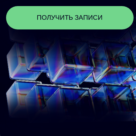
О КОНФЕРЕНЦИИ
Конференция – для вас, если вы хотите
сделать новый шаг в использовании ИИ:
действовать более эффективно, более
этично. Взять лучшее из этой новой
реальности нашей жизни и смягчить
негативные последствия все более
широкого применения ИИ