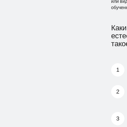
или ви
обучен
Каки
есте
так