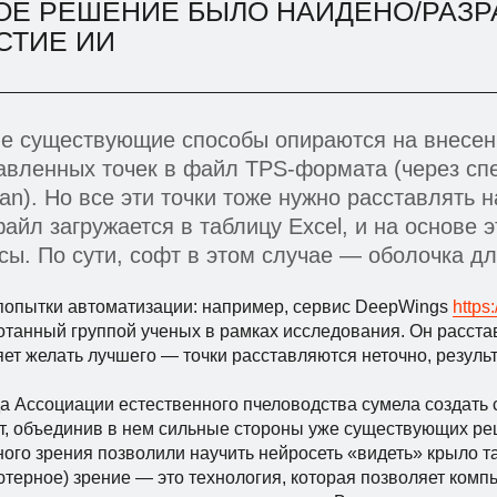
ОЕ РЕШЕНИЕ БЫЛО НАЙДЕНО/РАЗР
СТИЕ ИИ
е существующие способы опираются на внесен
авленных точек в файл TPS-формата (через сп
an). Но все эти точки тоже нужно расставлять 
айл загружается в таблицу Excel, и на основе 
сы. По сути, софт в этом случае — оболочка дл
 попытки автоматизации: например, сервис DeepWings
https
отанный группой ученых в рамках исследования. Он расстав
яет желать лучшего — точки расставляются неточно, резуль
а Ассоциации естественного пчеловодства сумела создать 
ет, объединив в нем сильные стороны уже существующих ре
го зрения позволили научить нейросеть «видеть» крыло так
ютерное) зрение — это технология, которая позволяет ком