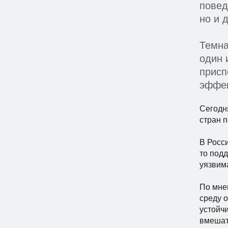
повед
но и 
Темна
один 
присп
эффек
Сегодн
стран 
В Росси
то под
уязвим
По мне
среду о
устойч
вмешат