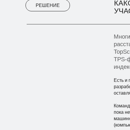
КАК
РЕШЕНИЕ
УЧА
Многи
расст
TopSc
TPS-ф
индек
Есть и
разраб
оставл
Команд
пока н
машинно
(компь