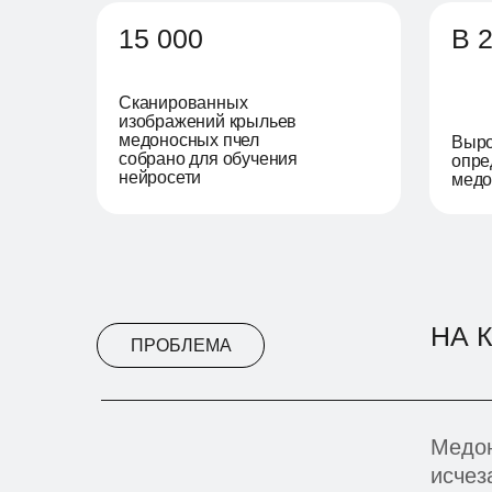
15 000
В 2
Сканированных
изображений крыльев
медоносных пчел
Выро
собрано для обучения
опре
нейросети
медо
НА 
ПРОБЛЕМА
Медон
исчез