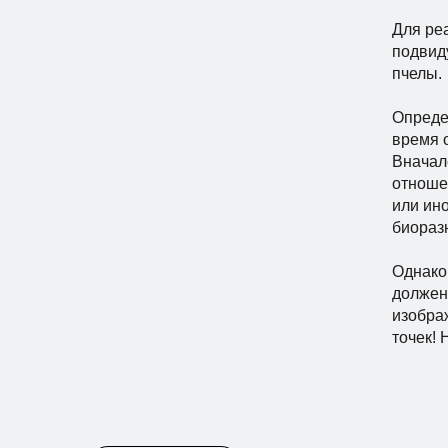
Для ре
подвид
пчелы.
Опреде
время 
Вначал
отноше
или ино
биораз
Однако
должен
изобра
точек! 