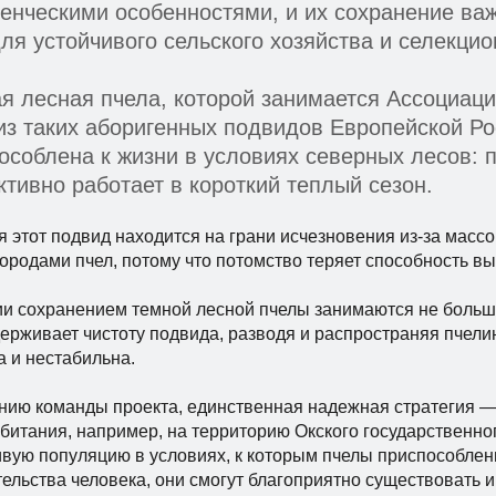
енческими особенностями, и их сохранение важ
для устойчивого сельского хозяйства и селекци
я лесная пчела, которой занимается Ассоциаци
из таких аборигенных подвидов Европейской Р
особлена к жизни в условиях северных лесов: 
тивно работает в короткий теплый сезон.
я этот подвид находится на грани исчезновения из-за масс
породами пчел, потому что потомство теряет способность в
и сохранением темной лесной пчелы занимаются не больше 4
держивает чистоту подвида, разводя и распространяя пчел
а и нестабильна.
нию команды проекта, единственная надежная стратегия —
битания, например, на территорию Окского государственног
ивую популяцию в условиях, к которым пчелы приспособлен
ельства человека, они смогут благоприятно существовать и