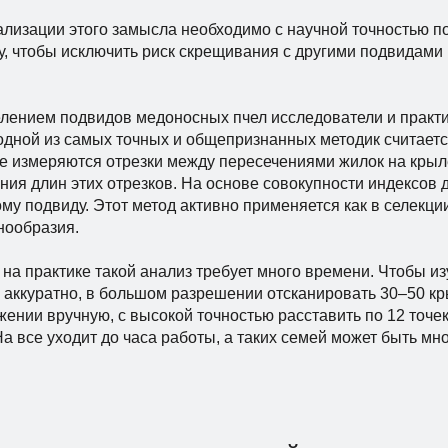
ализации этого замысла необходимо с научной точностью п
у, чтобы исключить риск скрещивания с другими подвидами 
лением подвидов медоносных пчел исследователи и практик
одной из самых точных и общепризнанных методик считаетс
е измеряются отрезки между пересечениями жилок на крыл
ния длин этих отрезков. На основе совокупности индексов 
му подвиду. Этот метод активно применяется как в селекции
нообразия.
 на практике такой анализ требует много времени. Чтобы и
 аккуратно, в большом разрешении отсканировать 30–50 к
жении вручную, с высокой точностью расставить по 12 точе
На все уходит до часа работы, а таких семей может быть мно